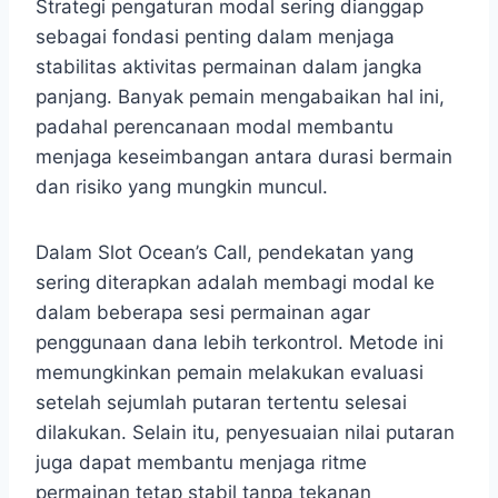
Strategi pengaturan modal sering dianggap
sebagai fondasi penting dalam menjaga
stabilitas aktivitas permainan dalam jangka
panjang. Banyak pemain mengabaikan hal ini,
padahal perencanaan modal membantu
menjaga keseimbangan antara durasi bermain
dan risiko yang mungkin muncul.
Dalam Slot Ocean’s Call, pendekatan yang
sering diterapkan adalah membagi modal ke
dalam beberapa sesi permainan agar
penggunaan dana lebih terkontrol. Metode ini
memungkinkan pemain melakukan evaluasi
setelah sejumlah putaran tertentu selesai
dilakukan. Selain itu, penyesuaian nilai putaran
juga dapat membantu menjaga ritme
permainan tetap stabil tanpa tekanan