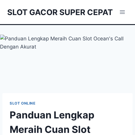
Skip
SLOT GACOR SUPER CEPAT
to
content
SLOT ONLINE
Panduan Lengkap
Meraih Cuan Slot