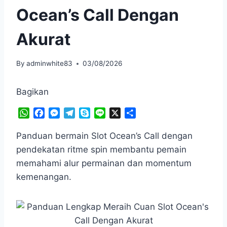
Ocean’s Call Dengan
Akurat
By
adminwhite83
03/08/2026
Bagikan
W
F
M
T
S
L
X
S
h
a
e
e
k
i
h
a
c
s
l
y
n
a
Panduan bermain Slot Ocean’s Call dengan
t
e
s
e
p
e
r
pendekatan ritme spin membantu pemain
s
b
e
g
e
e
memahami alur permainan dan momentum
A
o
n
r
kemenangan.
p
o
g
a
p
k
e
m
r