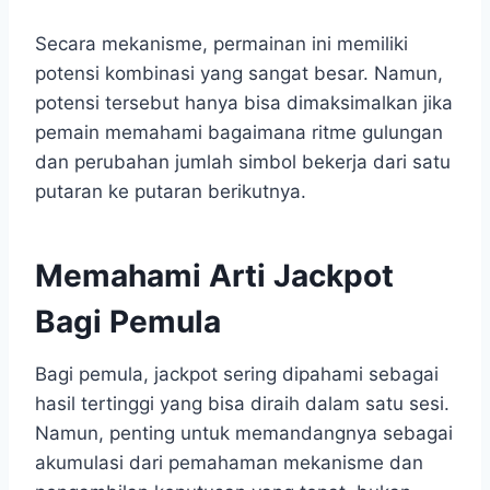
Secara mekanisme, permainan ini memiliki
potensi kombinasi yang sangat besar. Namun,
potensi tersebut hanya bisa dimaksimalkan jika
pemain memahami bagaimana ritme gulungan
dan perubahan jumlah simbol bekerja dari satu
putaran ke putaran berikutnya.
Memahami Arti Jackpot
Bagi Pemula
Bagi pemula, jackpot sering dipahami sebagai
hasil tertinggi yang bisa diraih dalam satu sesi.
Namun, penting untuk memandangnya sebagai
akumulasi dari pemahaman mekanisme dan