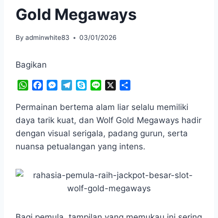
Gold Megaways
By
adminwhite83
03/01/2026
Bagikan
W
F
M
T
S
L
X
S
h
a
e
e
k
i
h
a
c
s
l
y
n
a
Permainan bertema alam liar selalu memiliki
t
e
s
e
p
e
r
daya tarik kuat, dan Wolf Gold Megaways hadir
s
b
e
g
e
e
dengan visual serigala, padang gurun, serta
A
o
n
r
nuansa petualangan yang intens.
p
o
g
a
p
k
e
m
r
Bagi pemula, tampilan yang memukau ini sering