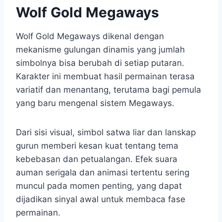
Wolf Gold Megaways
Wolf Gold Megaways dikenal dengan
mekanisme gulungan dinamis yang jumlah
simbolnya bisa berubah di setiap putaran.
Karakter ini membuat hasil permainan terasa
variatif dan menantang, terutama bagi pemula
yang baru mengenal sistem Megaways.
Dari sisi visual, simbol satwa liar dan lanskap
gurun memberi kesan kuat tentang tema
kebebasan dan petualangan. Efek suara
auman serigala dan animasi tertentu sering
muncul pada momen penting, yang dapat
dijadikan sinyal awal untuk membaca fase
permainan.