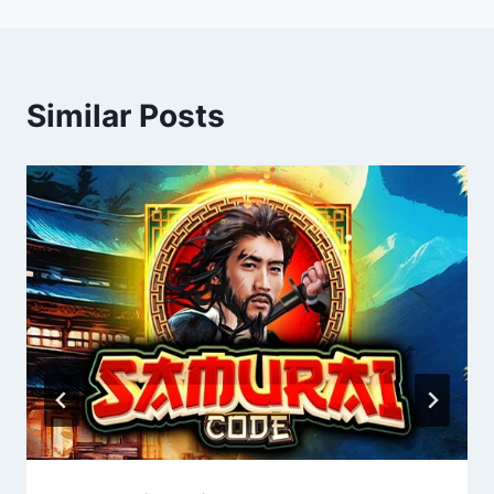
Similar Posts