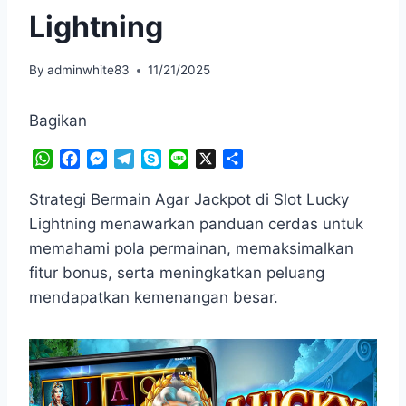
Lightning
By
adminwhite83
11/21/2025
Bagikan
W
F
M
T
S
L
X
S
h
a
e
e
k
i
h
a
c
s
l
y
n
a
Strategi Bermain Agar Jackpot di Slot Lucky
t
e
s
e
p
e
r
Lightning menawarkan panduan cerdas untuk
s
b
e
g
e
e
memahami pola permainan, memaksimalkan
A
o
n
r
fitur bonus, serta meningkatkan peluang
p
o
g
a
mendapatkan kemenangan besar.
p
k
e
m
r