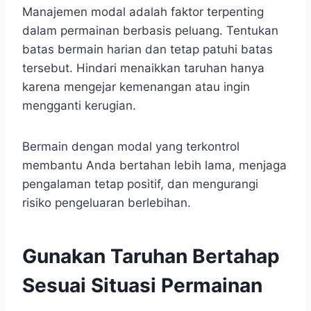
Manajemen modal adalah faktor terpenting
dalam permainan berbasis peluang. Tentukan
batas bermain harian dan tetap patuhi batas
tersebut. Hindari menaikkan taruhan hanya
karena mengejar kemenangan atau ingin
mengganti kerugian.
Bermain dengan modal yang terkontrol
membantu Anda bertahan lebih lama, menjaga
pengalaman tetap positif, dan mengurangi
risiko pengeluaran berlebihan.
Gunakan Taruhan Bertahap
Sesuai Situasi Permainan