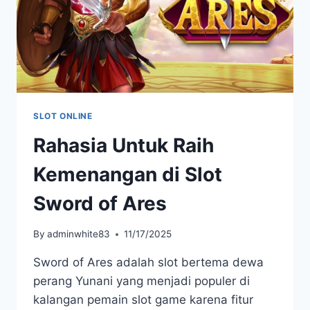
SLOT ONLINE
Rahasia Untuk Raih
Kemenangan di Slot
Sword of Ares
By
adminwhite83
11/17/2025
Sword of Ares adalah slot bertema dewa
perang Yunani yang menjadi populer di
kalangan pemain slot game karena fitur