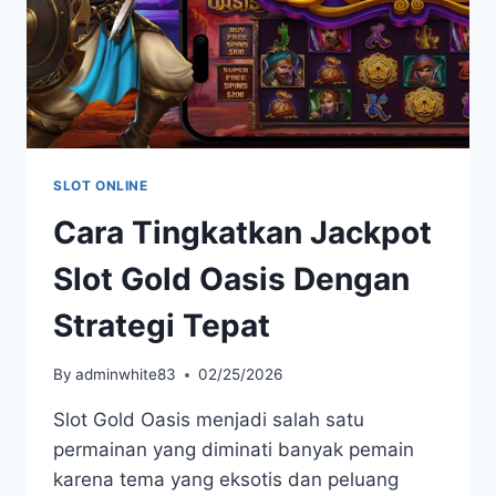
SLOT ONLINE
Cara Tingkatkan Jackpot
Slot Gold Oasis Dengan
Strategi Tepat
By
adminwhite83
02/25/2026
Slot Gold Oasis menjadi salah satu
permainan yang diminati banyak pemain
karena tema yang eksotis dan peluang