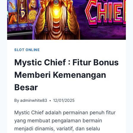
SLOT ONLINE
Mystic Chief : Fitur Bonus
Memberi Kemenangan
Besar
By
adminwhite83
12/01/2025
Mystic Chief adalah permainan penuh fitur
yang membuat pengalaman bermain
menjadi dinamis, variatif, dan selalu