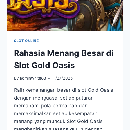
SLOT ONLINE
Rahasia Menang Besar di
Slot Gold Oasis
By
adminwhite83
11/27/2025
Raih kemenangan besar di slot Gold Oasis
dengan menguasai setiap putaran
memahami pola permainan dan
memaksimalkan setiap kesempatan
menang yang muncul. Slot Gold Oasis
menghadirkan suasana gurun dengan