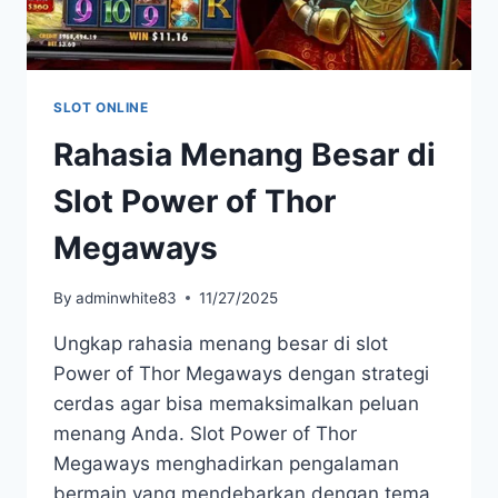
SLOT ONLINE
Rahasia Menang Besar di
Slot Power of Thor
Megaways
By
adminwhite83
11/27/2025
Ungkap rahasia menang besar di slot
Power of Thor Megaways dengan strategi
cerdas agar bisa memaksimalkan peluan
menang Anda. Slot Power of Thor
Megaways menghadirkan pengalaman
bermain yang mendebarkan dengan tema