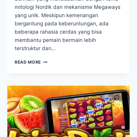
mitologi Nordik dan mekanisme Megaways
yang unik. Meskipun kemenangan
bergantung pada keberuntungan, ada
beberapa rahasia cerdas yang bisa
membantu pemain bermain lebih
terstruktur dan…
RAHASIA
READ MORE
MENANG
BESAR
DI
SLOT
POWER
OF
THOR
MEGAWAYS