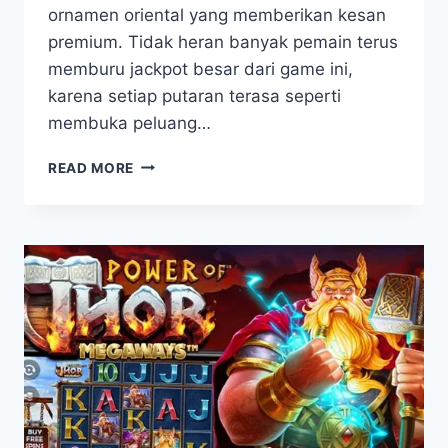
ornamen oriental yang memberikan kesan
premium. Tidak heran banyak pemain terus
memburu jackpot besar dari game ini,
karena setiap putaran terasa seperti
membuka peluang…
CARA
READ MORE
MENDAPATKAN
POLA
MENANG
DI
5
LIONS
MEGAWAYS