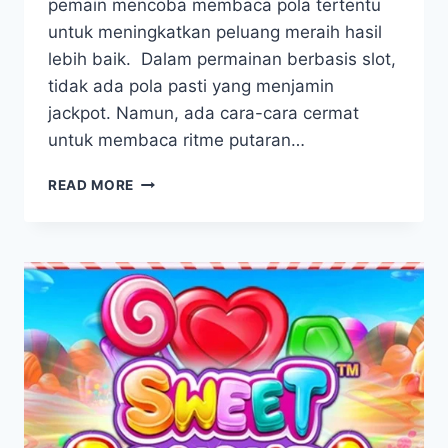
pemain mencoba membaca pola tertentu
untuk meningkatkan peluang meraih hasil
lebih baik. Dalam permainan berbasis slot,
tidak ada pola pasti yang menjamin
jackpot. Namun, ada cara-cara cermat
untuk membaca ritme putaran…
MONGKEY
READ MORE
WARRIOR
:
CARA
MENEMUKAN
POLA
JACKPOT