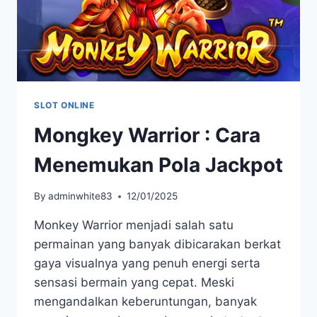
SLOT ONLINE
Mongkey Warrior : Cara
Menemukan Pola Jackpot
By
adminwhite83
12/01/2025
Monkey Warrior menjadi salah satu
permainan yang banyak dibicarakan berkat
gaya visualnya yang penuh energi serta
sensasi bermain yang cepat. Meski
mengandalkan keberuntungan, banyak