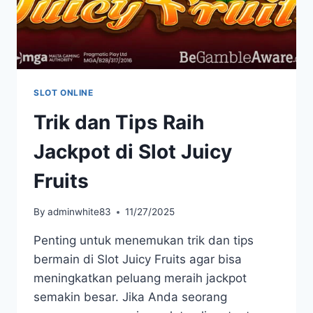
SLOT ONLINE
Trik dan Tips Raih
Jackpot di Slot Juicy
Fruits
By
adminwhite83
11/27/2025
Penting untuk menemukan trik dan tips
bermain di Slot Juicy Fruits agar bisa
meningkatkan peluang meraih jackpot
semakin besar. Jika Anda seorang