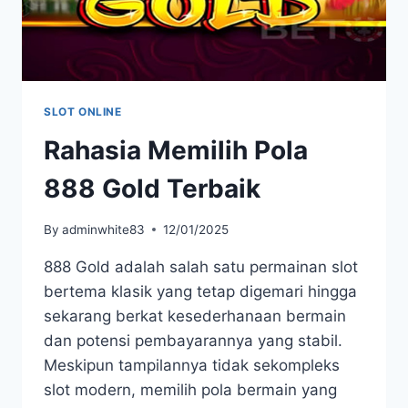
SLOT ONLINE
Rahasia Memilih Pola
888 Gold Terbaik
By
adminwhite83
12/01/2025
888 Gold adalah salah satu permainan slot
bertema klasik yang tetap digemari hingga
sekarang berkat kesederhanaan bermain
dan potensi pembayarannya yang stabil.
Meskipun tampilannya tidak sekompleks
slot modern, memilih pola bermain yang