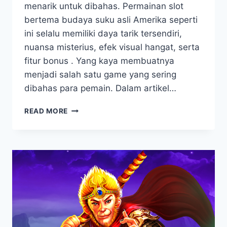
menarik untuk dibahas. Permainan slot
bertema budaya suku asli Amerika seperti
ini selalu memiliki daya tarik tersendiri,
nuansa misterius, efek visual hangat, serta
fitur bonus . Yang kaya membuatnya
menjadi salah satu game yang sering
dibahas para pemain. Dalam artikel…
MYSTIC
READ MORE
CHIEF
:
FITUR
BONUS
MEMBERI
KEMENANGAN
BESAR