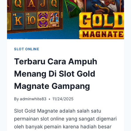
SLOT ONLINE
Terbaru Cara Ampuh
Menang Di Slot Gold
Magnate Gampang
By
adminwhite83
11/24/2025
Slot Gold Magnate adalah salah satu
permainan slot online yang sangat digemari
oleh banyak pemain karena hadiah besar