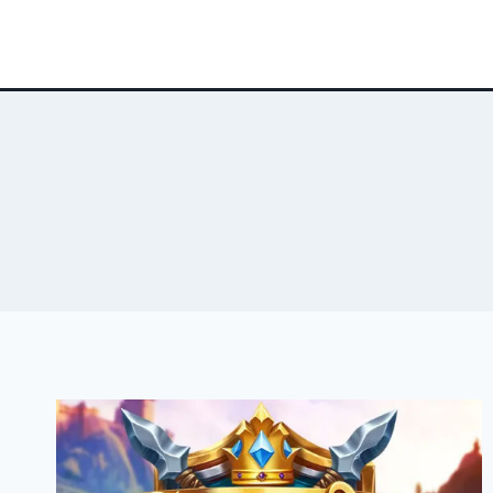
Skip
to
content