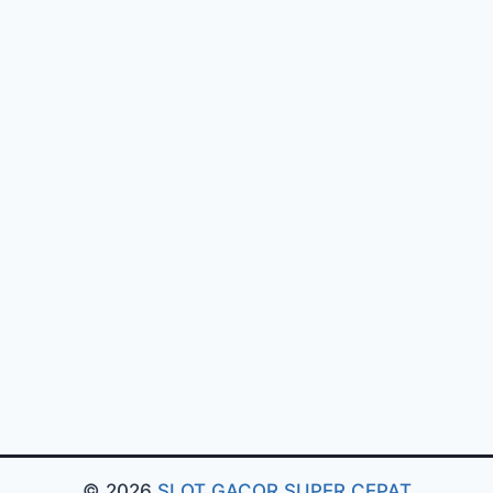
© 2026
SLOT GACOR SUPER CEPAT