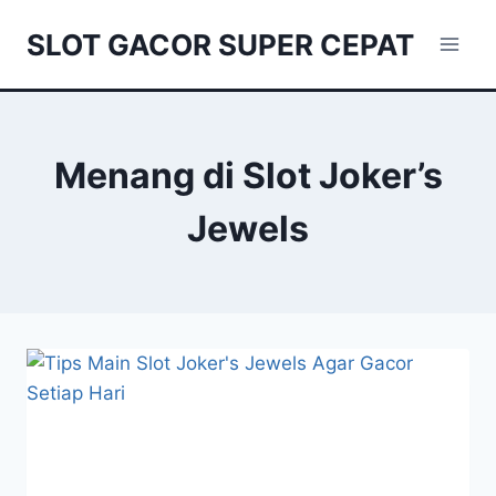
Skip
SLOT GACOR SUPER CEPAT
to
content
Menang di Slot Joker’s
Jewels