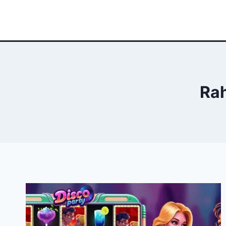
Skip
to
content
Rah