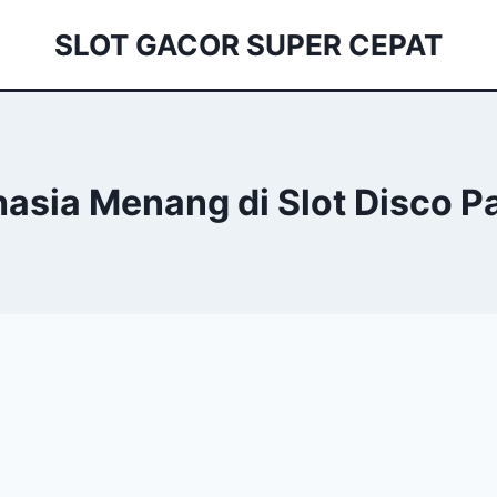
SLOT GACOR SUPER CEPAT
asia Menang di Slot Disco P