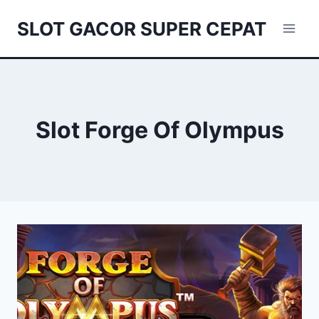
Skip
SLOT GACOR SUPER CEPAT
to
content
Slot Forge Of Olympus