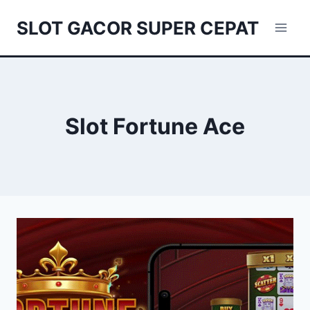
Skip
SLOT GACOR SUPER CEPAT
to
content
Slot Fortune Ace