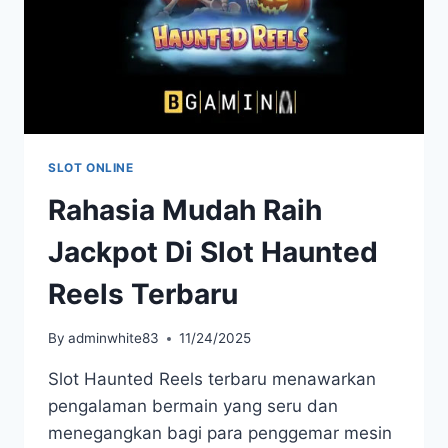
SLOT ONLINE
Rahasia Mudah Raih
Jackpot Di Slot Haunted
Reels Terbaru
By
adminwhite83
11/24/2025
Slot Haunted Reels terbaru menawarkan
pengalaman bermain yang seru dan
menegangkan bagi para penggemar mesin