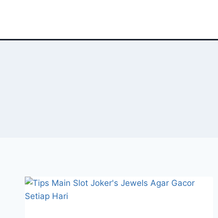
Skip
to
content