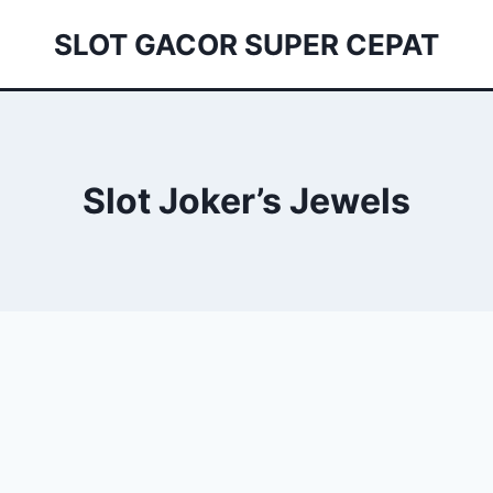
SLOT GACOR SUPER CEPAT
Slot Joker’s Jewels