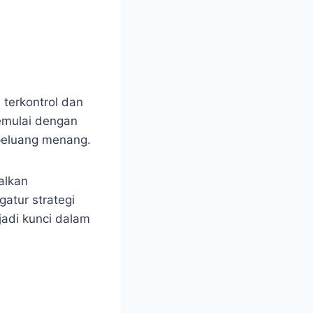
 terkontrol dan
emulai dengan
 peluang menang.
alkan
atur strategi
jadi kunci dalam