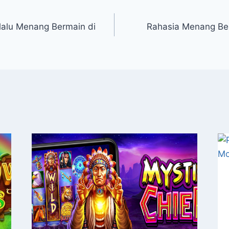
lalu Menang Bermain di
Rahasia Menang Bes