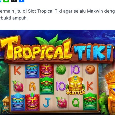
k
i
h
y
n
a
 bermain jitu di Slot Tropical Tiki agar selalu Maxwin de
p
e
r
erbukti ampuh.
e
e