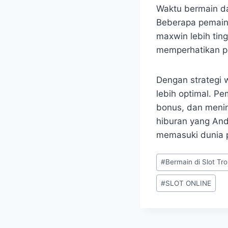
Waktu bermain da
Beberapa pemain 
maxwin lebih tin
memperhatikan po
Dengan strategi 
lebih optimal. P
bonus, dan menin
hiburan yang And
memasuki dunia p
Post
#
Bermain di Slot Trop
Tags:
#
SLOT ONLINE