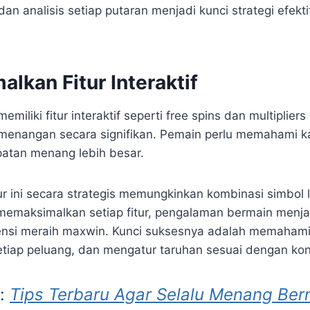
an analisis setiap putaran menjadi kunci strategi efekt
lkan Fitur Interaktif
 memiliki fitur interaktif seperti free spins dan multiplier
enangan secara signifikan. Pemain perlu memahami ka
patan menang lebih besar.
r ini secara strategis memungkinkan kombinasi simbol l
emaksimalkan setiap fitur, pengalaman bermain menjad
ensi meraih maxwin. Kunci suksesnya adalah memahami
iap peluang, dan mengatur taruhan sesuai dengan kon
a:
Tips Terbaru Agar Selalu Menang Berm