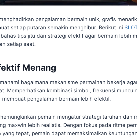
i menghadirkan pengalaman bermain unik, grafis menarik
uat setiap putaran semakin menghibur. Berikut ini
SLO
has tips jitu dan strategi efektif agar bermain lebih
n setiap saat.
Efektif Menang
mahami bagaimana mekanisme permainan bekerja agar
. Memperhatikan kombinasi simbol, frekuensi munculn
 membuat pengalaman bermain lebih efektif.
ki memungkinkan pemain mengatur strategi taruhan dan
ng maxwin lebih realistis. Dengan fokus pada ritme pe
n yang tepat, pemain dapat memaksimalkan keuntungan