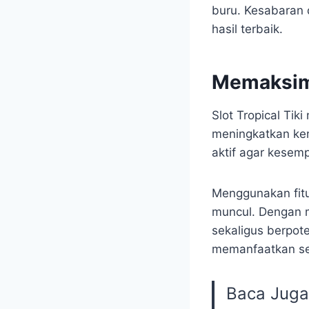
buru. Kesabaran d
hasil terbaik.
Memaksima
Slot Tropical Tiki
meningkatkan kem
aktif agar kesem
Menggunakan fitu
muncul. Dengan m
sekaligus berpot
memanfaatkan set
Baca Jug