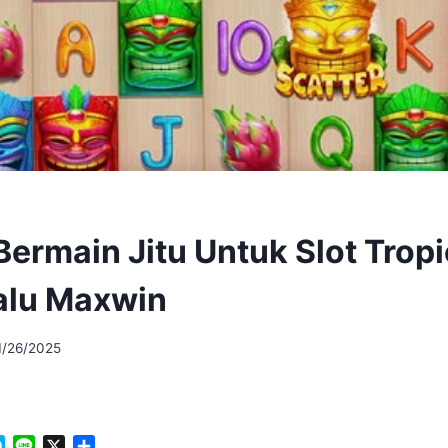
Bermain Jitu Untuk Slot Tropi
alu Maxwin
1/26/2025
S
L
X
S