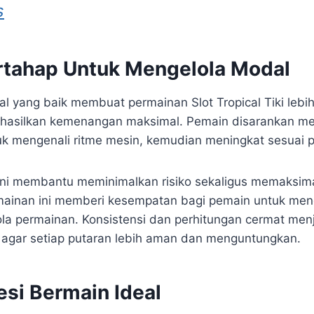
s
rtahap Untuk Mengelola Modal
l yang baik membuat permainan Slot Tropical Tiki lebih
hasilkan kemenangan maksimal. Pemain disarankan m
tuk mengenali ritme mesin, kemudian meningkat sesuai
ini membantu meminimalkan risiko sekaligus memaksim
ainan ini memberi kesempatan bagi pemain untuk meng
ola permainan. Konsistensi dan perhitungan cermat men
agar setiap putaran lebih aman dan menguntungkan.
esi Bermain Ideal