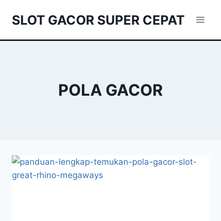
Skip
SLOT GACOR SUPER CEPAT
to
content
POLA GACOR