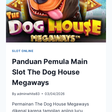
SLOT ONLINE
Panduan Pemula Main
Slot The Dog House
Megaways
By
adminwhite83
03/04/2026
Permainan The Dog House Megaways
dikenal karena tampilan anjing lucu,