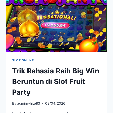
MEGAWAYS
SLOT ONLINE
Trik Rahasia Raih Big Win
Beruntun di Slot Fruit
Party
By
adminwhite83
03/04/2026