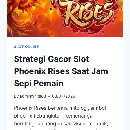
SLOT ONLINE
Strategi Gacor Slot
Phoenix Rises Saat Jam
Sepi Pemain
By
adminwhite83
03/04/2026
Phoenix Rises bertema mitologi, simbol
phoenix kebangkitan, kemenangan
berulang, peluang besar, visual menarik,