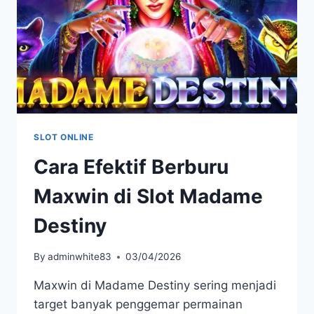
SLOT ONLINE
Cara Efektif Berburu
Maxwin di Slot Madame
Destiny
By
adminwhite83
03/04/2026
Maxwin di Madame Destiny sering menjadi
target banyak penggemar permainan