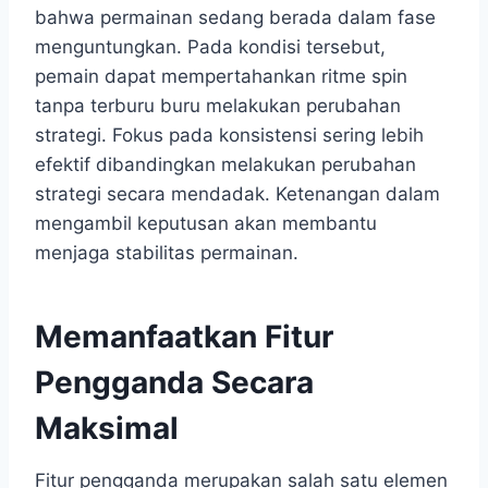
bahwa permainan sedang berada dalam fase
menguntungkan. Pada kondisi tersebut,
pemain dapat mempertahankan ritme spin
tanpa terburu buru melakukan perubahan
strategi. Fokus pada konsistensi sering lebih
efektif dibandingkan melakukan perubahan
strategi secara mendadak. Ketenangan dalam
mengambil keputusan akan membantu
menjaga stabilitas permainan.
Memanfaatkan Fitur
Pengganda Secara
Maksimal
Fitur pengganda merupakan salah satu elemen