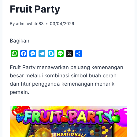
Fruit Party
By
adminwhite83
03/04/2026
Bagikan
W
F
M
T
S
L
X
S
h
a
e
e
k
i
h
a
c
s
l
y
n
a
Fruit Party menawarkan peluang kemenangan
t
e
s
e
p
e
r
besar melalui kombinasi simbol buah cerah
s
b
e
g
e
e
dan fitur pengganda kemenangan menarik
A
o
n
r
pemain.
p
o
g
a
p
k
e
m
r