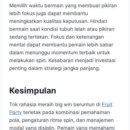
Memilih waktu bermain yang membuat pikiran
lebih fokus juga dapat membantu
meningkatkan kualitas keputusan. Hindari
bermain saat kondisi tubuh lelah atau pikiran
sedang tertekan. Fokus dan ketenangan
mental dapat membantu pemain lebih sabar
dalam menunggu momentum terbaik untuk
melakukan spin. Kesabaran menjadi investasi
penting dalam strategi jangka panjang.
Kesimpulan
Trik rahasia meraih big win beruntun di
Fruit
Party
terletak pada kombinasi pemahaman
pola, pengaturan ritme spin, dan manajemen
modal yang disiplin. Pemain yang memahami