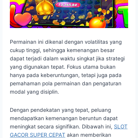
Permainan ini dikenal dengan volatilitas yang
cukup tinggi, sehingga kemenangan besar
dapat terjadi dalam waktu singkat jika strategi
yang digunakan tepat. Fokus utama bukan
hanya pada keberuntungan, tetapi juga pada
pemahaman pola permainan dan pengaturan
modal yang disiplin.
Dengan pendekatan yang tepat, peluang
mendapatkan kemenangan beruntun dapat
meningkat secara signifikan. Dibawah ini,
SLOT
GACOR SUPER CEPAT
akan memberikan