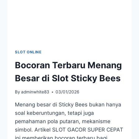
SLOT ONLINE
Bocoran Terbaru Menang
Besar di Slot Sticky Bees
By
adminwhite83
03/01/2026
Menang besar di Sticky Bees bukan hanya
soal keberuntungan, tetapi juga
pemahaman pola putaran, mekanisme
simbol. Artikel SLOT GACOR SUPER CEPAT
ini memberikan bocoran terbaru bagi