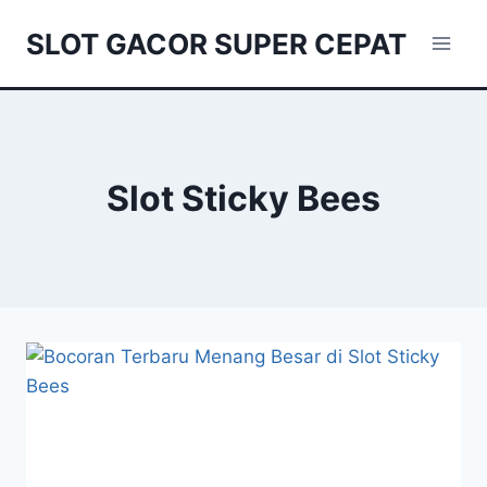
Skip
SLOT GACOR SUPER CEPAT
to
content
Slot Sticky Bees