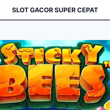
SLOT GACOR SUPER CEPAT