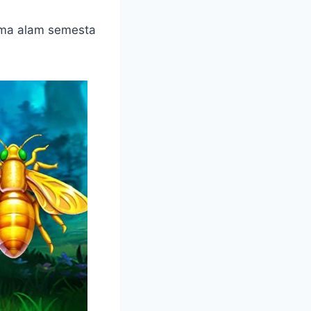
ema alam semesta