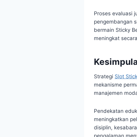
Proses evaluasi j
pengembangan str
bermain Sticky Be
meningkat secara
Kesimpul
Strategi
Slot Stic
mekanisme permai
manajemen modal 
Pendekatan eduk
meningkatkan pel
disiplin, kesabar
pengalaman menye