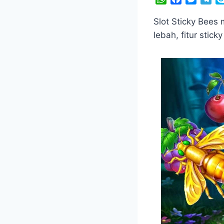
h
a
e
e
a
c
s
l
Slot Sticky Bee
t
e
s
e
lebah, fitur stick
s
b
e
g
A
o
n
r
p
o
g
a
p
k
e
m
r