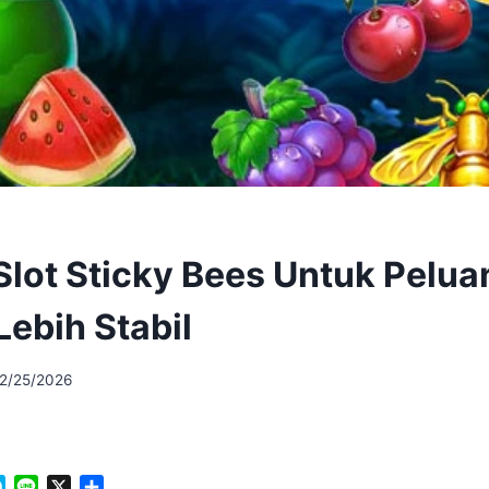
 Slot Sticky Bees Untuk Pelua
Lebih Stabil
2/25/2026
S
L
X
S