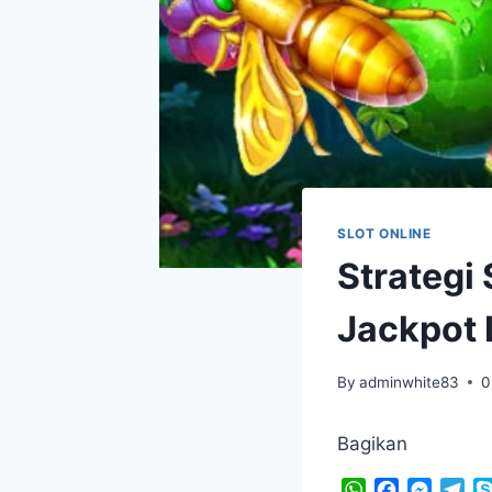
SLOT ONLINE
Strategi
Jackpot 
By
adminwhite83
0
Bagikan
W
F
M
T