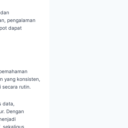
 dan
tan, pengalaman
kpot dapat
n pemahaman
n yang konsisten,
secara rutin.
 data,
ur. Dengan
menjadi
 sekaligus