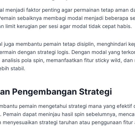
l menjadi faktor penting agar permainan tetap aman d
emain sebaiknya membagi modal menjadi beberapa se
n limit kerugian per sesi agar modal tidak cepat habis.
juga membantu pemain tetap disiplin, menghindari k
ermain dengan strategi logis. Dengan modal yang terko
analisis pola spin, memanfaatkan fitur sticky wild, da
bih stabil.
Dan Pengembangan Strategi
embantu pemain mengetahui strategi mana yang efektif
n. Pemain dapat meninjau hasil spin sebelumnya, menca
menyesuaikan strategi taruhan atau penggunaan fitur a