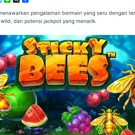
k
i
h
y
n
a
s menawarkan pengalaman bermain yang seru dengan t
p
e
r
y wild, dan potensi jackpot yang menarik.
e
e