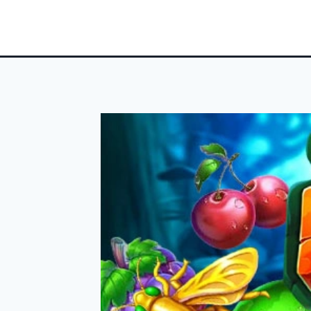
Skip
to
content