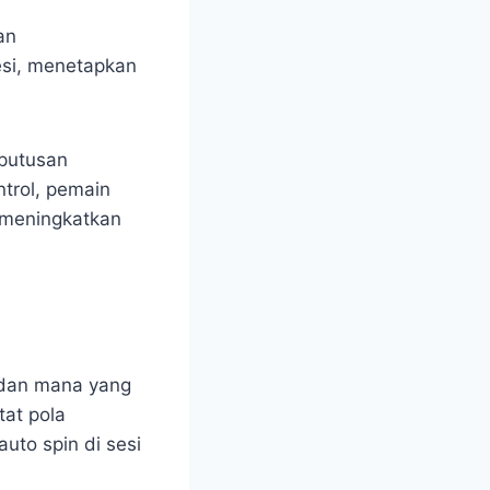
an
si, menetapkan
eputusan
ntrol, pemain
n meningkatkan
 dan mana yang
tat pola
uto spin di sesi