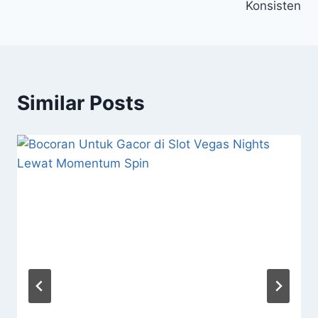
Konsisten
Similar Posts