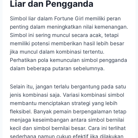
Liar dan Pengganda
Simbol liar dalam Fortune Girl memiliki peran
penting dalam meningkatkan nilai kemenangan.
Simbol ini sering muncul secara acak, tetapi
memiliki potensi memberikan hasil lebih besar
jika muncul dalam kombinasi tertentu.
Perhatikan pola kemunculan simbol pengganda
dalam beberapa putaran sebelumnya.
Selain itu, jangan terlalu bergantung pada satu
jenis kombinasi saja. Variasi kombinasi simbol
membantu menciptakan strategi yang lebih
fleksibel. Banyak pemain berpengalaman tetap
menjaga keseimbangan antara simbol bernilai
kecil dan simbol bernilai besar. Cara ini terlihat
sederhana namun cukup efektif jika dilakukan