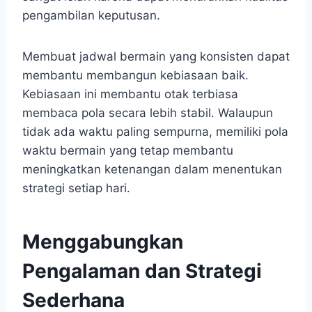
pengambilan keputusan.
Membuat jadwal bermain yang konsisten dapat
membantu membangun kebiasaan baik.
Kebiasaan ini membantu otak terbiasa
membaca pola secara lebih stabil. Walaupun
tidak ada waktu paling sempurna, memiliki pola
waktu bermain yang tetap membantu
meningkatkan ketenangan dalam menentukan
strategi setiap hari.
Menggabungkan
Pengalaman dan Strategi
Sederhana