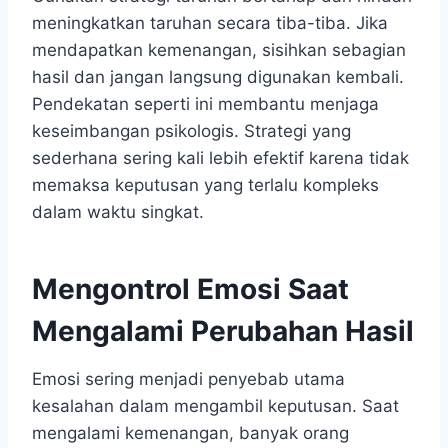
meningkatkan taruhan secara tiba-tiba. Jika
mendapatkan kemenangan, sisihkan sebagian
hasil dan jangan langsung digunakan kembali.
Pendekatan seperti ini membantu menjaga
keseimbangan psikologis. Strategi yang
sederhana sering kali lebih efektif karena tidak
memaksa keputusan yang terlalu kompleks
dalam waktu singkat.
Mengontrol Emosi Saat
Mengalami Perubahan Hasil
Emosi sering menjadi penyebab utama
kesalahan dalam mengambil keputusan. Saat
mengalami kemenangan, banyak orang