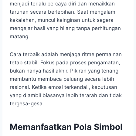
menjadi terlalu percaya diri dan menaikkan
taruhan secara berlebihan. Saat mengalami
kekalahan, muncul keinginan untuk segera
mengejar hasil yang hilang tanpa perhitungan
matang.
Cara terbaik adalah menjaga ritme permainan
tetap stabil. Fokus pada proses pengamatan,
bukan hanya hasil akhir. Pikiran yang tenang
membantu membaca peluang secara lebih
rasional. Ketika emosi terkendali, keputusan
yang diambil biasanya lebih terarah dan tidak
tergesa-gesa.
Memanfaatkan Pola Simbol