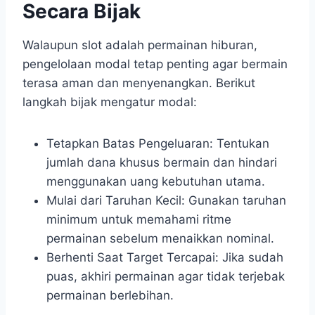
Secara Bijak
Walaupun slot adalah permainan hiburan,
pengelolaan modal tetap penting agar bermain
terasa aman dan menyenangkan. Berikut
langkah bijak mengatur modal:
Tetapkan Batas Pengeluaran: Tentukan
jumlah dana khusus bermain dan hindari
menggunakan uang kebutuhan utama.
Mulai dari Taruhan Kecil: Gunakan taruhan
minimum untuk memahami ritme
permainan sebelum menaikkan nominal.
Berhenti Saat Target Tercapai: Jika sudah
puas, akhiri permainan agar tidak terjebak
permainan berlebihan.