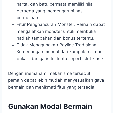
harta, dan batu permata memiliki nilai
berbeda yang memengaruhi hasil
permainan.
Fitur Penghancuran Monster: Pemain dapat
mengalahkan monster untuk membuka
hadiah tambahan dan bonus tertentu.
Tidak Menggunakan Payline Tradisional:
Kemenangan muncul dari kumpulan simbol,
bukan dari garis tertentu seperti slot klasik.
Dengan memahami mekanisme tersebut,
pemain dapat lebih mudah menyesuaikan gaya
bermain dan menikmati fitur yang tersedia.
Gunakan Modal Bermain