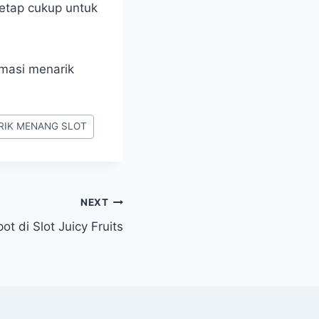
tetap cukup untuk
rmasi menarik
RIK MENANG SLOT
NEXT
ot di Slot Juicy Fruits