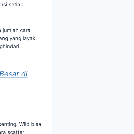
nsi setiap
a jumlah cara
ang yang layak.
ghindari
Besar di
enting. Wild bisa
ra scatter