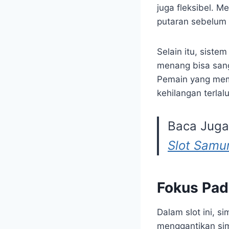
juga fleksibel. 
putaran sebelum
Selain itu, sist
menang bisa sanga
Pemain yang mema
kehilangan terlal
Baca Jug
Slot Samu
Fokus Pad
Dalam slot ini, s
menggantikan si