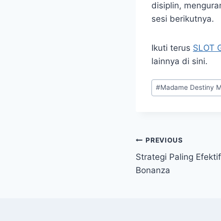
disiplin, mengur
sesi berikutnya.
Ikuti terus
SLOT 
lainnya di sini.
Post
#
Madame Destiny 
Tags:
Post
PREVIOUS
Strategi Paling Efekt
navigation
Bonanza