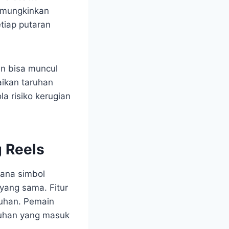
memungkinkan
iap putaran
an bisa muncul
aikan taruhan
a risiko kerugian
g Reels
mana simbol
yang sama. Fitur
ruhan. Pemain
uhan yang masuk