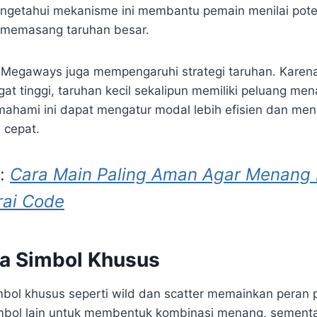
Mengetahui mekanisme ini membantu pemain menilai pote
 memasang taruhan besar.
em Megaways juga mempengaruhi strategi taruhan. Karen
t tinggi, taruhan kecil sekalipun memiliki peluang men
hami ini dapat mengatur modal lebih efisien dan men
u cepat.
a:
Cara Main Paling Aman Agar Menang 
rai Code
a Simbol Khusus
imbol khusus seperti wild dan scatter memainkan peran p
mbol lain untuk membentuk kombinasi menang, sementa