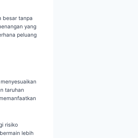
n besar tanpa
emenangan yang
erhana peluang
h menyesuaikan
an taruhan
k memanfaatkan
i risiko
bermain lebih