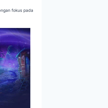
engan fokus pada