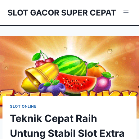
Skip
SLOT GACOR SUPER CEPAT
to
content
SLOT ONLINE
Teknik Cepat Raih
Untung Stabil Slot Extra