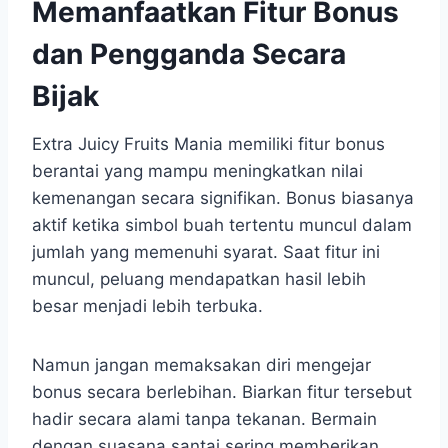
Memanfaatkan Fitur Bonus
dan Pengganda Secara
Bijak
Extra Juicy Fruits Mania memiliki fitur bonus
berantai yang mampu meningkatkan nilai
kemenangan secara signifikan. Bonus biasanya
aktif ketika simbol buah tertentu muncul dalam
jumlah yang memenuhi syarat. Saat fitur ini
muncul, peluang mendapatkan hasil lebih
besar menjadi lebih terbuka.
Namun jangan memaksakan diri mengejar
bonus secara berlebihan. Biarkan fitur tersebut
hadir secara alami tanpa tekanan. Bermain
dengan suasana santai sering memberikan